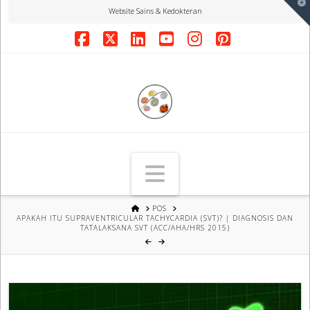
T
Website Sains & Kedokteran
t
W
Facebook
X
LinkedIn
YouTube
Instagram
Pinterest
Navigation
HOME
POS
APAKAH ITU SUPRAVENTRICULAR TACHYCARDIA (SVT)? | DIAGNOSIS DAN
TATALAKSANA SVT (ACC/AHA/HRS 2015)