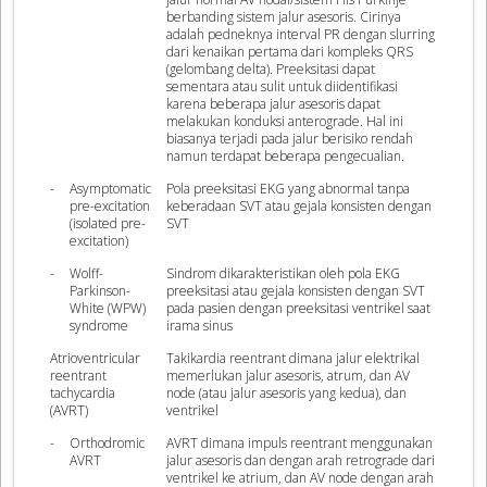
berbanding sistem jalur asesoris. Cirinya
adalah pedneknya interval PR dengan slurring
dari kenaikan pertama dari kompleks QRS
(gelombang delta). Preeksitasi dapat
sementara atau sulit untuk diidentifikasi
karena beberapa jalur asesoris dapat
melakukan konduksi anterograde. Hal ini
biasanya terjadi pada jalur berisiko rendah
namun terdapat beberapa pengecualian.
-
Asymptomatic
Pola preeksitasi EKG yang abnormal tanpa
pre-excitation
keberadaan SVT atau gejala konsisten dengan
(isolated pre-
SVT
excitation)
-
Wolff-
Sindrom dikarakteristikan oleh pola EKG
Parkinson-
preeksitasi atau gejala konsisten dengan SVT
White (WPW)
pada pasien dengan preeksitasi ventrikel saat
syndrome
irama sinus
Atrioventricular
Takikardia reentrant dimana jalur elektrikal
reentrant
memerlukan jalur asesoris, atrum, dan AV
tachycardia
node (atau jalur asesoris yang kedua), dan
(AVRT)
ventrikel
-
Orthodromic
AVRT dimana impuls reentrant menggunakan
AVRT
jalur asesoris dan dengan arah retrograde dari
ventrikel ke atrium, dan AV node dengan arah