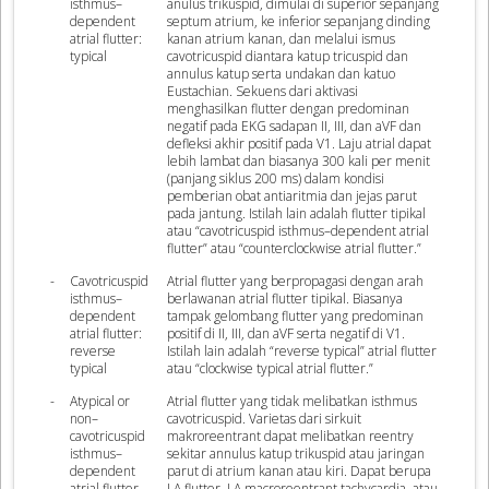
isthmus–
anulus trikuspid, dimulai di superior sepanjang
dependent
septum atrium, ke inferior sepanjang dinding
atrial flutter:
kanan atrium kanan, dan melalui ismus
typical
cavotricuspid diantara katup tricuspid dan
annulus katup serta undakan dan katuo
Eustachian. Sekuens dari aktivasi
menghasilkan flutter dengan predominan
negatif pada EKG sadapan II, III, dan aVF dan
defleksi akhir positif pada V1. Laju atrial dapat
lebih lambat dan biasanya 300 kali per menit
(panjang siklus 200 ms) dalam kondisi
pemberian obat antiaritmia dan jejas parut
pada jantung. Istilah lain adalah flutter tipikal
atau “cavotricuspid isthmus–dependent atrial
flutter” atau “counterclockwise atrial flutter.”
-
Cavotricuspid
Atrial flutter yang berpropagasi dengan arah
isthmus–
berlawanan atrial flutter tipikal. Biasanya
dependent
tampak gelombang flutter yang predominan
atrial flutter:
positif di II, III, dan aVF serta negatif di V1.
reverse
Istilah lain adalah “reverse typical” atrial flutter
typical
atau “clockwise typical atrial flutter.”
-
Atypical or
Atrial flutter yang tidak melibatkan isthmus
non–
cavotricuspid. Varietas dari sirkuit
cavotricuspid
makroreentrant dapat melibatkan reentry
isthmus–
sekitar annulus katup trikuspid atau jaringan
dependent
parut di atrium kanan atau kiri. Dapat berupa
atrial flutter
LA flutter, LA macroreentrant tachycardia, atau