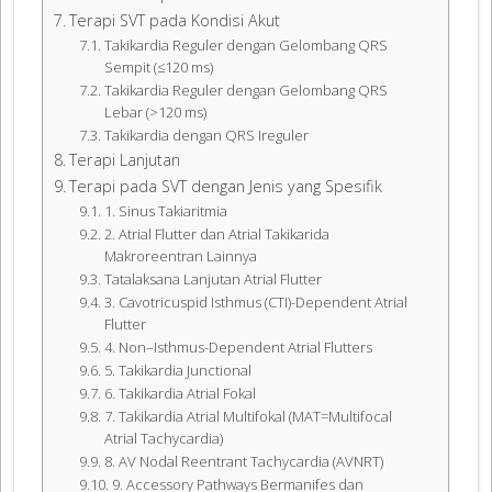
Terapi SVT pada Kondisi Akut
Takikardia Reguler dengan Gelombang QRS
Sempit (≤120 ms)
Takikardia Reguler dengan Gelombang QRS
Lebar (>120 ms)
Takikardia dengan QRS Ireguler
Terapi Lanjutan
Terapi pada SVT dengan Jenis yang Spesifik
1. Sinus Takiaritmia
2. Atrial Flutter dan Atrial Takikarida
Makroreentran Lainnya
Tatalaksana Lanjutan Atrial Flutter
3. Cavotricuspid Isthmus (CTI)-Dependent Atrial
Flutter
4. Non–Isthmus-Dependent Atrial Flutters
5. Takikardia Junctional
6. Takikardia Atrial Fokal
7. Takikardia Atrial Multifokal (MAT=Multifocal
Atrial Tachycardia)
8. AV Nodal Reentrant Tachycardia (AVNRT)
9. Accessory Pathways Bermanifes dan