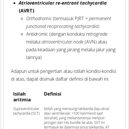
Atrioventricular re-entrant tachycardia
(AVRT)
Orthodromic
(termasuk PJRT =
permanent
junctional reciprocating tachycardia
)
Antidromic (dengan konduksi
retrograde
melalui
atrioventricular node
(AVN) atau
pada keadaan yang jarang melalui jalur yang
lainnya)
Adapun untuk pengertian atau istilah kondisi-kondisi
di atas, dapat disimak daftar definisi di bawah ini:
Isilah
Definisi
aritmia
Supraventricular
Istilah yang menaungi takikardia (laju atrial
tachycardia (SCT)
atau ventrikeular >100 kali/menit saat
istirahat), yang mekanismenya meliputi
jaringan dari His bundle ke atas. SVT ini
termasuk ke dalamnya sinus takikardia, AT