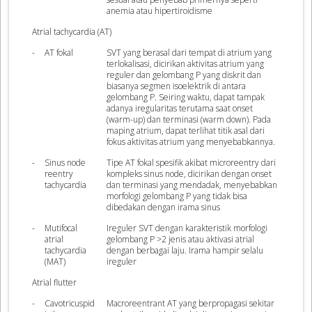
anemia atau hipertiroidisme
Atrial tachycardia (AT)
-
AT fokal
SVT yang berasal dari tempat di atrium yang
terlokalisasi, dicirikan aktivitas atrium yang
reguler dan gelombang P yang diskrit dan
biasanya segmen isoelektrik di antara
gelombang P. Seiring waktu, dapat tampak
adanya iregularitas terutama saat onset
(warm-up) dan terminasi (warm down). Pada
maping atrium, dapat terlihat titik asal dari
fokus aktivitas atrium yang menyebabkannya.
-
Sinus node
Tipe AT fokal spesifik akibat microreentry dari
reentry
kompleks sinus node, dicirikan dengan onset
tachycardia
dan terminasi yang mendadak, menyebabkan
morfologi gelombang P yang tidak bisa
dibedakan dengan irama sinus
-
Mutifocal
Ireguler SVT dengan karakteristik morfologi
atrial
gelombang P >2 jenis atau aktivasi atrial
tachycardia
dengan berbagai laju. Irama hampir selalu
(MAT)
ireguler
Atrial flutter
-
Cavotricuspid
Macroreentrant AT yang berpropagasi sekitar