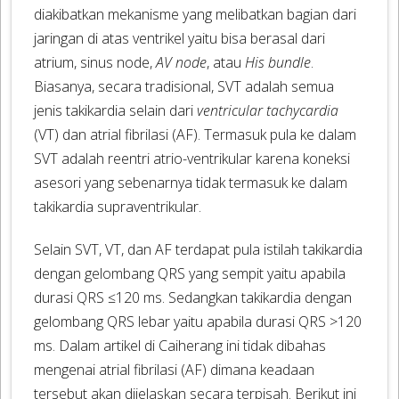
diakibatkan mekanisme yang melibatkan bagian dari
jaringan di atas ventrikel yaitu bisa berasal dari
atrium, sinus node,
AV node
, atau
His bundle
.
Biasanya, secara tradisional, SVT adalah semua
jenis takikardia selain dari
ventricular tachycardia
(VT) dan atrial fibrilasi (AF). Termasuk pula ke dalam
SVT adalah reentri atrio-ventrikular karena koneksi
asesori yang sebenarnya tidak termasuk ke dalam
takikardia supraventrikular.
Selain SVT, VT, dan AF terdapat pula istilah takikardia
dengan gelombang QRS yang sempit yaitu apabila
durasi QRS ≤120 ms. Sedangkan takikardia dengan
gelombang QRS lebar yaitu apabila durasi QRS >120
ms. Dalam artikel di Caiherang ini tidak dibahas
mengenai atrial fibrilasi (AF) dimana keadaan
tersebut akan dijelaskan secara terpisah. Berikut ini