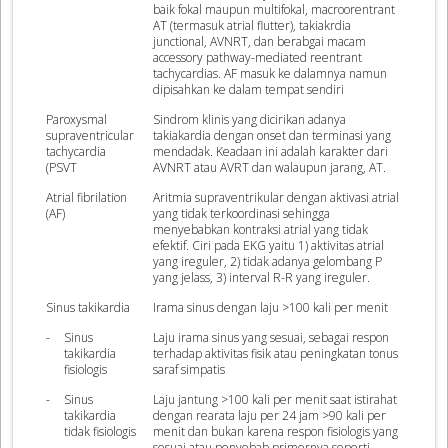
baik fokal maupun multifokal, macroorentrant
AT (termasuk atrial flutter), takiakrdia
junctional, AVNRT, dan berabgai macam
accessory pathway-mediated reentrant
tachycardias. AF masuk ke dalamnya namun
dipisahkan ke dalam tempat sendiri
Paroxysmal
Sindrom klinis yang dicirikan adanya
supraventricular
takiakardia dengan onset dan terminasi yang
tachycardia
mendadak. Keadaan ini adalah karakter dari
(PSVT
AVNRT atau AVRT dan walaupun jarang, AT.
Atrial fibrilation
Aritmia supraventrikular dengan aktivasi atrial
(AF)
yang tidak terkoordinasi sehingga
menyebabkan kontraksi atrial yang tidak
efektif. Ciri pada EKG yaitu 1) aktivitas atrial
yang ireguler, 2) tidak adanya gelombang P
yang jelass, 3) interval R-R yang ireguler.
Sinus takikardia
Irama sinus dengan laju >100 kali per menit
-
Sinus
Laju irama sinus yang sesuai, sebagai respon
takikardia
terhadap aktivitas fisik atau peningkatan tonus
fisiologis
saraf simpatis
-
Sinus
Laju jantung >100 kali per menit saat istirahat
takikardia
dengan rearata laju per 24 jam >90 kali per
tidak fisiologis
menit dan bukan karena respon fisiologis yang
sesuai atau penyebab primernya seperti