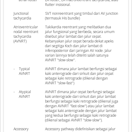
flutter insisional.
Junctional
SVT nonreentrant yang timbul dari AV junction
tachycardia
(termasuk His bundle)
Atrioventricular
Takikardia reentrant yang melibatkan dua
nodal reentrant
jalur fungsional yang berbeda, secara umum
tachycardia
disebut jalur lambat dan jalur cepat.
(AVNRT)
Kebanyakan jalur cepat berada dekat apeks
dari segitiga Koch dan jalur lambat di
inferoposterior dari jaringan AV node. Jalur
varian lainnya telah diteliti salah satunya
AVNRT "slow-slow".
-
Typical
AVNRT dimana jalur lambat berfungsi sebagai
AVNRT
kaki anterograde dari sirkuit dan jalur cepat
sebagai kaki retrograde (dikenal dengan
AVNRT "slow-fast")
-
Atypical
AVNRT dimana jalur cepat berfungsi sebagai
AVNRT
kaki anterograde dari sirkuit dan jalur lambat
berfungsi sebagai kaki retrograde (dikenal juga
dengan AVNRT "fast-slow") atau jalur lambat
sebagai kaki anterograde dengan jalur lambat
yang kedua berfungsi sebagai kaki retrograde
(dikenal sebagai AVNRT "slow-slow").
Accessory
Accessory pathway didefinisikan sebagai jalur