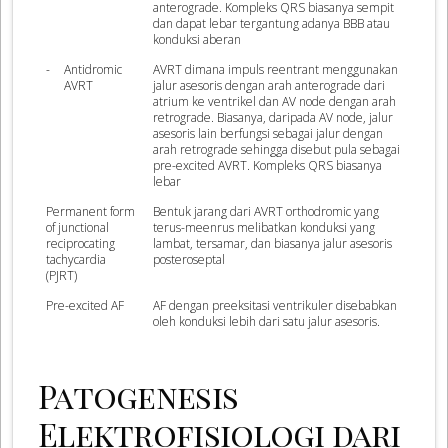
anterograde. Kompleks QRS biasanya sempit
dan dapat lebar tergantung adanya BBB atau
konduksi aberan
-
Antidromic
AVRT dimana impuls reentrant menggunakan
AVRT
jalur asesoris dengan arah anterograde dari
atrium ke ventrikel dan AV node dengan arah
retrograde. Biasanya, daripada AV node, jalur
asesoris lain berfungsi sebagai jalur dengan
arah retrograde sehingga disebut pula sebagai
pre-excited AVRT. Kompleks QRS biasanya
lebar
Permanent form
Bentuk jarang dari AVRT orthodromic yang
of junctional
terus-meenrus melibatkan konduksi yang
reciprocating
lambat, tersamar, dan biasanya jalur asesoris
tachycardia
posteroseptal
(PJRT)
Pre-excited AF
AF dengan preeksitasi ventrikuler disebabkan
oleh konduksi lebih dari satu jalur asesoris.
Patogenesis
Elektrofisiologi dari