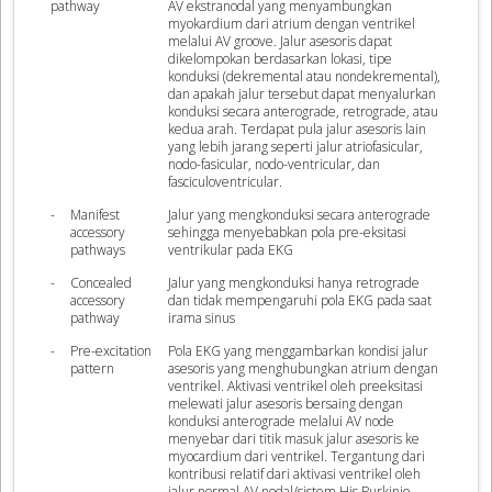
pathway
AV ekstranodal yang menyambungkan
myokardium dari atrium dengan ventrikel
melalui AV groove. Jalur asesoris dapat
dikelompokan berdasarkan lokasi, tipe
konduksi (dekremental atau nondekremental),
dan apakah jalur tersebut dapat menyalurkan
konduksi secara anterograde, retrograde, atau
kedua arah. Terdapat pula jalur asesoris lain
yang lebih jarang seperti jalur atriofasicular,
nodo-fasicular, nodo-ventricular, dan
fasciculoventricular.
-
Manifest
Jalur yang mengkonduksi secara anterograde
accessory
sehingga menyebabkan pola pre-eksitasi
pathways
ventrikular pada EKG
-
Concealed
Jalur yang mengkonduksi hanya retrograde
accessory
dan tidak mempengaruhi pola EKG pada saat
pathway
irama sinus
-
Pre-excitation
Pola EKG yang menggambarkan kondisi jalur
pattern
asesoris yang menghubungkan atrium dengan
ventrikel. Aktivasi ventrikel oleh preeksitasi
melewati jalur asesoris bersaing dengan
konduksi anterograde melalui AV node
menyebar dari titik masuk jalur asesoris ke
myocardium dari ventrikel. Tergantung dari
kontribusi relatif dari aktivasi ventrikel oleh
jalur normal AV nodal/sistem His Purkinje