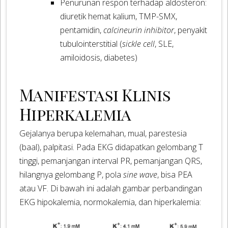
Penurunan respon terhadap aldosteron:
diuretik hemat kalium, TMP-SMX,
pentamidin,
calcineurin inhibitor
, penyakit
tubulointerstitial (
sickle cell
, SLE,
amiloidosis, diabetes)
Manifestasi Klinis
Hiperkalemia
Gejalanya berupa kelemahan, mual, parestesia
(baal), palpitasi. Pada EKG didapatkan gelombang T
tinggi, pemanjangan interval PR, pemanjangan QRS,
hilangnya gelombang P, pola
sine wave
, bisa PEA
atau VF. Di bawah ini adalah gambar perbandingan
EKG hipokalemia, normokalemia, dan hiperkalemia: