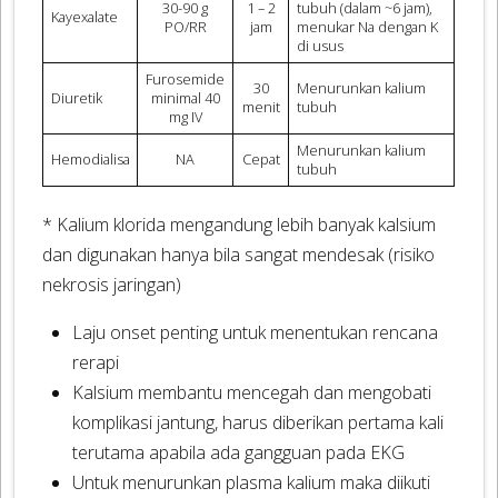
30-90 g
1 – 2
tubuh (dalam ~6 jam),
Kayexalate
PO/RR
jam
menukar Na dengan K
di usus
Furosemide
30
Menurunkan kalium
Diuretik
minimal 40
menit
tubuh
mg IV
Menurunkan kalium
Hemodialisa
NA
Cepat
tubuh
* Kalium klorida mengandung lebih banyak kalsium
dan digunakan hanya bila sangat mendesak (risiko
nekrosis jaringan)
Laju onset penting untuk menentukan rencana
rerapi
Kalsium membantu mencegah dan mengobati
komplikasi jantung, harus diberikan pertama kali
terutama apabila ada gangguan pada EKG
Untuk menurunkan plasma kalium maka diikuti