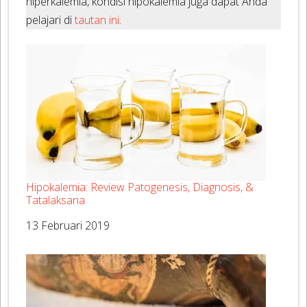
hiperkalemia, kondisi hipokalemia juga dapat Anda
pelajari di
tautan ini
.
Hipokalemia: Review Patogenesis, Diagnosis, &
Tatalaksana
Tanggal
13 Februari 2019