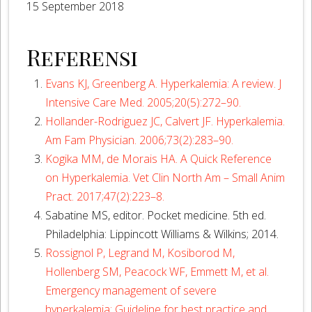
Tanggal
15 September 2018
Referensi
Evans KJ, Greenberg A. Hyperkalemia: A review. J
Intensive Care Med. 2005;20(5):272–90.
Hollander-Rodriguez JC, Calvert JF. Hyperkalemia.
Am Fam Physician. 2006;73(2):283–90.
Kogika MM, de Morais HA. A Quick Reference
on Hyperkalemia. Vet Clin North Am – Small Anim
Pract. 2017;47(2):223–8.
Sabatine MS, editor. Pocket medicine. 5th ed.
Philadelphia: Lippincott Williams & Wilkins; 2014.
Rossignol P, Legrand M, Kosiborod M,
Hollenberg SM, Peacock WF, Emmett M, et al.
Emergency management of severe
hyperkalemia: Guideline for best practice and