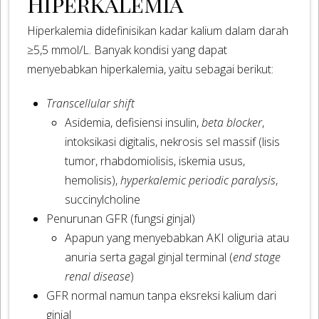
Hiperkalemia
Hiperkalemia didefinisikan kadar kalium dalam darah
≥5,5 mmol/L. Banyak kondisi yang dapat
menyebabkan hiperkalemia, yaitu sebagai berikut:
Transcellular shift
Asidemia, defisiensi insulin,
beta blocker
,
intoksikasi digitalis, nekrosis sel massif (lisis
tumor, rhabdomiolisis, iskemia usus,
hemolisis),
hyperkalemic periodic paralysis
,
succinylcholine
Penurunan GFR (fungsi ginjal)
Apapun yang menyebabkan AKI oliguria atau
anuria serta gagal ginjal terminal (
end stage
renal disease
)
GFR normal namun tanpa eksreksi kalium dari
ginjal