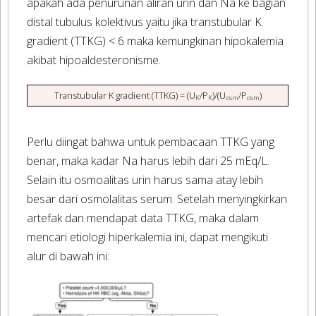
apakah ada penurunan aliran urin dan Na ke bagian
distal tubulus kolektivus yaitu jika transtubular K
gradient (TTKG) < 6 maka kemungkinan hipokalemia
akibat hipoaldesteronisme.
Transtubular K gradient (TTKG) = (U
/P
)/(U
/P
)
K
K
osm
osm
Perlu diingat bahwa untuk pembacaan TTKG yang
benar, maka kadar Na harus lebih dari 25 mEq/L.
Selain itu osmoalitas urin harus sama atay lebih
besar dari osmolalitas serum. Setelah menyingkirkan
artefak dan mendapat data TTKG, maka dalam
mencari etiologi hiperkalemia ini, dapat mengikuti
alur di bawah ini: