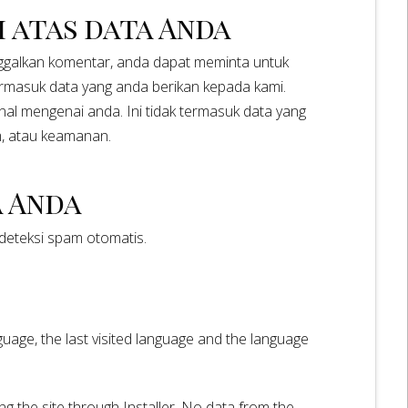
i atas data Anda
inggalkan komentar, anda dapat meminta untuk
termasuk data yang anda berikan kepada kami.
l mengenai anda. Ini tidak termasuk data yang
m, atau keamanan.
a Anda
deteksi spam otomatis.
guage, the last visited language and the language
ng the site through Installer. No data from the