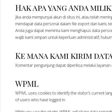
Hak apa yang Anda milik
Jika anda mempunyai akun di situs ini, atau telah men
mendapat data personal dalam file export dari kami, 
Anda juga dapat meminta kami menghapus data persona
wajib kami simpan untuk keperluan administratif, huku
Ke mana kami kirim dat
Komentar pengunjung dapat diperiksa melalui layanan 
WPML
WPML uses cookies to identify the visitor’s current lan
of users who have logged in.
While you use the plugin, WPML will share data regardi