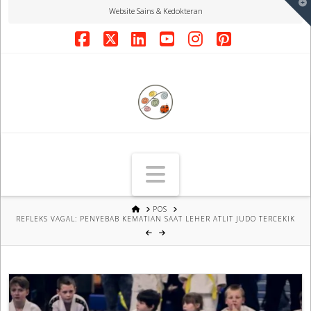
T
Website Sains & Kedokteran
t
W
Facebook
X
LinkedIn
YouTube
Instagram
Pinterest
Navigation
HOME
POS
REFLEKS VAGAL: PENYEBAB KEMATIAN SAAT LEHER ATLIT JUDO TERCEKIK