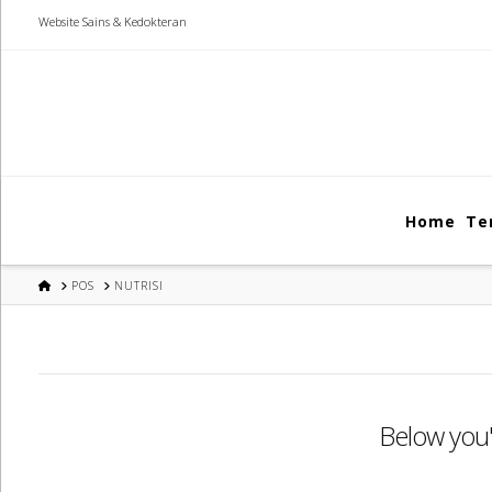
Website Sains & Kedokteran
Home
Te
HOME
POS
NUTRISI
Below you'l