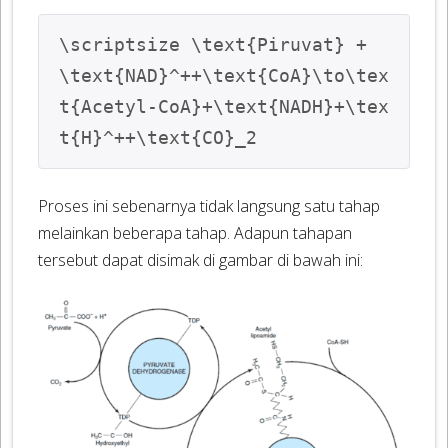
\scriptsize \text{Piruvat} + 
\text{NAD}^++\text{CoA}\to\tex
t{Acetyl-CoA}+\text{NADH}+\tex
t{H}^++\text{CO}_2
Proses ini sebenarnya tidak langsung satu tahap
melainkan beberapa tahap. Adapun tahapan
tersebut dapat disimak di gambar di bawah ini: