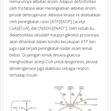
menurunnya aktivitas enzim. Adapun defosforilasi
oleh fosfatase akan meningkatkan aktivitas enzim
piruvat dehirogenase. Aktivase kinase ini disebabkan
oleh peningkatan rasio [ATP]/[ADP], [acetyl-
+
CoA]/[CoA], dan [NADH]/[NAD
]. Oleh sebab itu,
dekarbolsilasi oksidatif maupun glikolisis prosesnya
akan dihambat dalam kondisi kecukupan ATP dan
juga saat terjadi peningkatan kadar asam lemak
bebas. Di jaringan lemak dimana glukosa
menghasilkan acetyl-CoA untuk lipogenesis, piruvat
dehidrogenase juga diaktivasi sebagai respon
terhadap insulin.