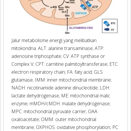
Jalur metabolisme energi yang melibatkan
mitokondria. ALT: alanine transaminase; ATP:
adenosine triphosphate; CV: ATP synthase or
Complex V; CPT: carnitine palmitoyltransferase; ETC:
electron respiratory chain; FA: faty acid; GLS:
glutamase; IMM: inner mitochondrial membrane;
NADH: nicotinamide adenine dinucleotide; LDH:
lactate dehydrogenase; ME: mitochondrial malic
enzyme; mMDH/cMDH: malate dehydrogenase;
MPC: mitochondrial pyruvate carrier; OAA:
oxaloacetate; OMM: outer mitochondrial
membrane; OXPHOS: oxidative phosphorylation; PC: