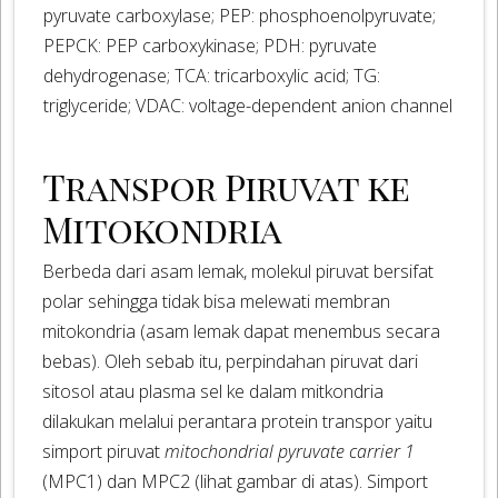
pyruvate carboxylase; PEP: phosphoenolpyruvate;
PEPCK: PEP carboxykinase; PDH: pyruvate
dehydrogenase; TCA: tricarboxylic acid; TG:
triglyceride; VDAC: voltage-dependent anion channel
Transpor Piruvat ke
Mitokondria
Berbeda dari asam lemak, molekul piruvat bersifat
polar sehingga tidak bisa melewati membran
mitokondria (asam lemak dapat menembus secara
bebas). Oleh sebab itu, perpindahan piruvat dari
sitosol atau plasma sel ke dalam mitkondria
dilakukan melalui perantara protein transpor yaitu
simport piruvat
mitochondrial pyruvate carrier 1
(MPC1) dan MPC2 (lihat gambar di atas). Simport