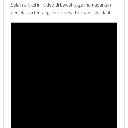
Selain artikel ini, video di bawah juga memaparkan
penjelasan tentang reaksi dekarboksilasi oksidatif: