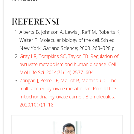
Referensi
Alberts B, Johnson A, Lewis J, Raff M, Roberts K,
Walter P. Molecular biology of the cell. 5th ed.
New York: Garland Science; 2008. 263–328 p.
Gray LR, Tompkins SC, Taylor EB. Regulation of
pyruvate metabolism and human disease. Cell
Mol Life Sci. 2014;71(14):2577–604.
Zangari J, Petrelli F, Maillot B, Martinou JC. The
multifaceted pyruvate metabolism: Role of the
mitochondrial pyruvate carrier. Biomolecules.
2020;10(7):1–18.