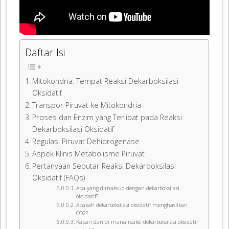
Daftar Isi
Mitokondria: Tempat Reaksi Dekarboksilasi
Oksidatif
Transpor Piruvat ke Mitokondria
Proses dan Enzim yang Terlibat pada Reaksi
Dekarboksilasi Oksidatif
Regulasi Piruvat Dehidrogenase
Aspek Klinis Metabolisme Piruvat
Pertanyaan Seputar Reaksi Dekarboksilasi
Oksidatif (FAQs)
Apa yang dimaksud dengan dekarboksilasi
oksidatif?
Apakah dekarboksilasi oksidatif menghasilkan
CO2?
Kapan dan di mana reaksi dekarboksilasi oksidatif