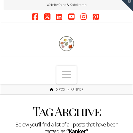
T
Website Sains & Kedokteran
t
W
Facebook
X
LinkedIn
YouTube
Instagram
Pinterest
Navigation
HOME
POS
KANKER
Tag Archive
Below you'll find a list of all posts that have been
tagged as
“Kanker”