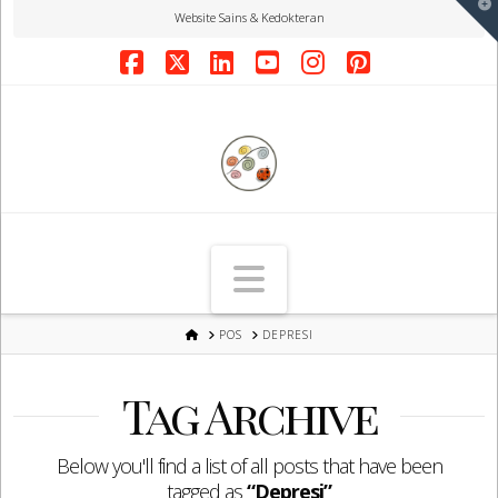
T
Website Sains & Kedokteran
t
W
Facebook
X
LinkedIn
YouTube
Instagram
Pinterest
Navigation
HOME
POS
DEPRESI
Tag Archive
Below you'll find a list of all posts that have been
tagged as
“Depresi”