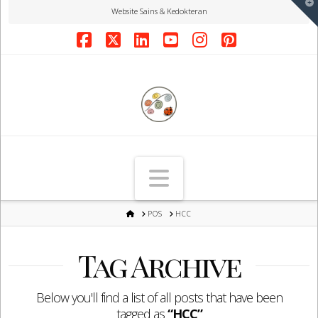
T
Website Sains & Kedokteran
t
W
Facebook
X
LinkedIn
YouTube
Instagram
Pinterest
Navigation
HOME
POS
HCC
Tag Archive
Below you'll find a list of all posts that have been
tagged as
“HCC”