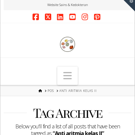
T
Website Sains & Kedokteran
t
W
Facebook
X
LinkedIn
YouTube
Instagram
Pinterest
Navigation
HOME
POS
ANTI ARITMIA KELAS II
Tag Archive
Below you'll find a list of all posts that have been
tagged as
“Anti aritmia kelas II”