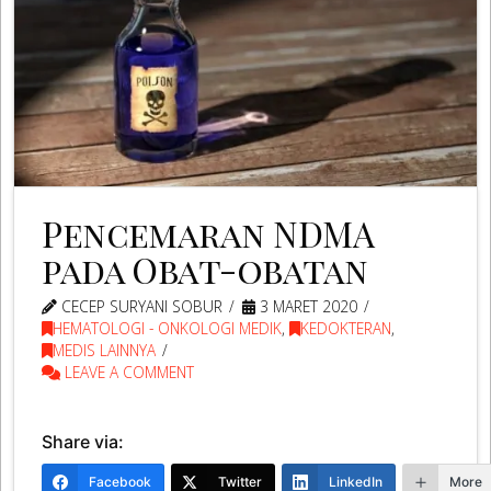
Pencemaran NDMA
pada Obat-obatan
CECEP SURYANI SOBUR
3 MARET 2020
HEMATOLOGI - ONKOLOGI MEDIK
,
KEDOKTERAN
,
MEDIS LAINNYA
LEAVE A COMMENT
Share via:
Facebook
Twitter
LinkedIn
More