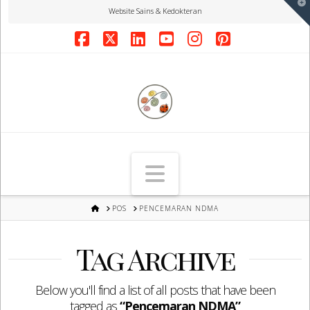
T
Website Sains & Kedokteran
t
W
Facebook
X
LinkedIn
YouTube
Instagram
Pinterest
Navigation
HOME
POS
PENCEMARAN NDMA
Tag Archive
Below you'll find a list of all posts that have been
tagged as
“Pencemaran NDMA”