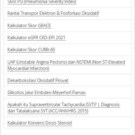
Skor PSI (Pneumonia Severity Index)
Rantai Transpor Elektron & Fosforilasi Oksidatif
Kalkulator Skor GRACE
Kalkulator eGFR CKD-EPI 2021
Kalkulator Skor CURB-65
UAP (Unstable Angina Pectoris) dan NSTEMI (Non ST-Elevated
Myocardial Infarction)
Dekarboksilasi Oksidatif Piruvat
Glikolisis Jalur Embden-Meyerhof-Parnas
Apakah itu Supraventricular Tachycardia (SVT)? | Diagnosis
dan Tatalaksana SVT (ACC/AHA/HRS 2015)
Kalkulator Konversi Dosis Steroid