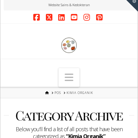
T
Website Sains & Kedokteran
t
W
Facebook
X
LinkedIn
YouTube
Instagram
Pinterest
Navigation
HOME
POS
KIMIA ORGANIK
Category Archive
Below you'll find a list of all posts that have been
categorized as
“Kimia Organik”