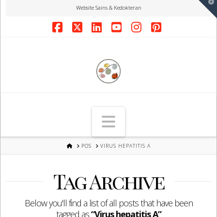
T
Website Sains & Kedokteran
t
W
Facebook
X
LinkedIn
YouTube
Instagram
Pinterest
Navigation
HOME
POS
VIRUS HEPATITIS A
Tag Archive
Below you'll find a list of all posts that have been
tagged as
“Virus hepatitis A”