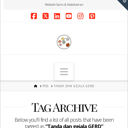
T
Website Sains & Kedokteran
t
W
Facebook
X
LinkedIn
YouTube
Instagram
Pinterest
Navigation
HOME
POS
TANDA DAN GEJALA GERD
Tag Archive
Below you'll find a list of all posts that have been
tagged as
“Tanda dan gejala GERD”