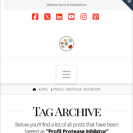
T
Website Sains & Kedokteran
t
W
Facebook
X
LinkedIn
YouTube
Instagram
Pinterest
Navigation
HOME
POS
PROFIL PROTEASE INHIBITOR
Tag Archive
Below you'll find a list of all posts that have been
tagged as
“Profil Protease Inhibitor”