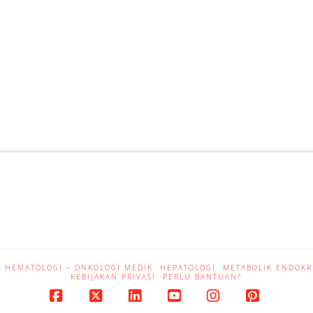
HEMATOLOGI – ONKOLOGI MEDIK
HEPATOLOGI
METABOLIK ENDOKR
KEBIJAKAN PRIVASI
PERLU BANTUAN?
Facebook
X
LinkedIn
YouTube
Instagram
Pinterest