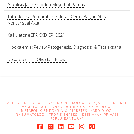
Glikolisis Jalur Embden-Meyerhof-Parnas
Tatalaksana Perdarahan Saluran Cerna Bagian Atas
Nonvariseal Akut
Kalkulator eGFR CKD-EPI 2021
Hipokalemia: Review Patogenesis, Diagnosis, & Tatalaksana
Dekarboksilasi Oksidatif Piruvat
ALERGI-IMUNOLOGI
GASTROENTEROLOGI
GINJAL-HIPERTENSI
HEMATOLOGI – ONKOLOGI MEDIK
HEPATOLOGI
METABOLIK ENDOKRIN & DIABETES
KARDIOLOGI
RHEUMATOLOGI
TROPIK-INFEKSI
KEBIJAKAN PRIVASI
PERLU BANTUAN?
Facebook
X
LinkedIn
YouTube
Instagram
Pinterest