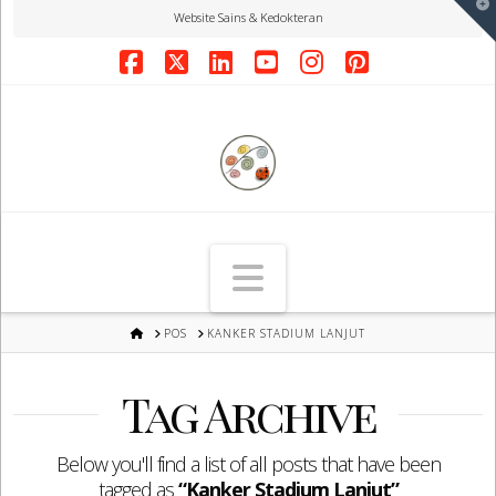
T
Website Sains & Kedokteran
t
W
Facebook
X
LinkedIn
YouTube
Instagram
Pinterest
Navigation
HOME
POS
KANKER STADIUM LANJUT
Tag Archive
Below you'll find a list of all posts that have been
tagged as
“Kanker Stadium Lanjut”