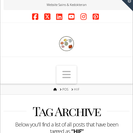
T
Website Sains & Kedokteran
t
W
Facebook
X
LinkedIn
YouTube
Instagram
Pinterest
Navigation
HOME
POS
HIF
Tag Archive
Below you'll find a list of all posts that have been
tagged as
“HIF”