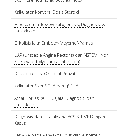
Kalkulator Konversi Dosis Steroid
Hipokalemia: Review Patogenesis, Diagnosis, &
Tatalaksana
Glikolisis Jalur Embden-Meyerhof-Parnas
UAP (Unstable Angina Pectoris) dan NSTEMI (Non
ST-Elevated Myocardial Infarction)
Dekarboksilasi Oksidatif Piruvat
Kalkulator Skor SOFA dan qSOFA
Atrial Fibrilasi (AF) - Gejala, Diagnosis, dan
Tatalaksana
Diagnosis dan Tatalaksana ACS STEMI: Dengan
Kasus
Tes ANA pada Penyakit Lupus dan Autoimun