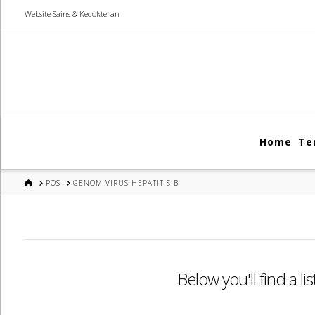
Website Sains & Kedokteran
Home
Te
HOME
POS
GENOM VIRUS HEPATITIS B
Below you'll find a l