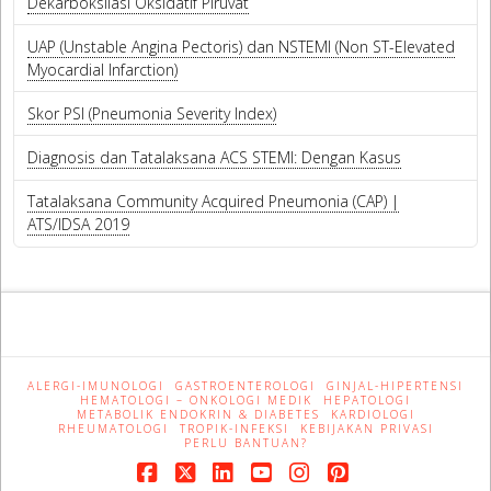
Dekarboksilasi Oksidatif Piruvat
UAP (Unstable Angina Pectoris) dan NSTEMI (Non ST-Elevated
Myocardial Infarction)
Skor PSI (Pneumonia Severity Index)
Diagnosis dan Tatalaksana ACS STEMI: Dengan Kasus
Tatalaksana Community Acquired Pneumonia (CAP) |
ATS/IDSA 2019
ALERGI-IMUNOLOGI
GASTROENTEROLOGI
GINJAL-HIPERTENSI
HEMATOLOGI – ONKOLOGI MEDIK
HEPATOLOGI
METABOLIK ENDOKRIN & DIABETES
KARDIOLOGI
RHEUMATOLOGI
TROPIK-INFEKSI
KEBIJAKAN PRIVASI
PERLU BANTUAN?