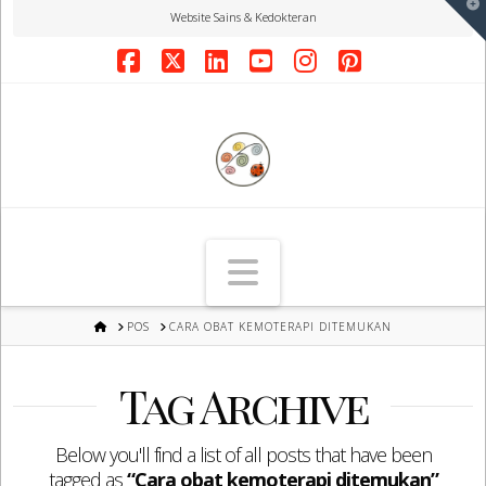
T
Website Sains & Kedokteran
t
W
Facebook
X
LinkedIn
YouTube
Instagram
Pinterest
Navigation
HOME
POS
CARA OBAT KEMOTERAPI DITEMUKAN
Tag Archive
Below you'll find a list of all posts that have been
tagged as
“Cara obat kemoterapi ditemukan”