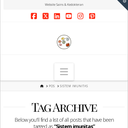
T
Website Sains & Kedokteran
t
W
Facebook
X
LinkedIn
YouTube
Instagram
Pinterest
Navigation
HOME
POS
SISTEM IMUNITAS
Tag Archive
Below you'll find a list of all posts that have been
tagged as
“Sistem imunitas”