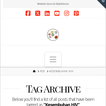
T
Website Sains & Kedokteran
t
W
Facebook
X
LinkedIn
YouTube
Instagram
Pinterest
Navigation
HOME
POS
KESEMBUHAN HIV
Tag Archive
Below you'll find a list of all posts that have been
tagged as
“Kesembuhan HIV”