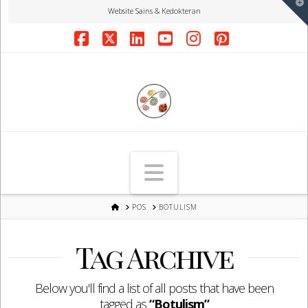
T
Website Sains & Kedokteran
t
W
Facebook
X
LinkedIn
YouTube
Instagram
Pinterest
Navigation
HOME
POS
BOTULISM
Tag Archive
Below you'll find a list of all posts that have been
tagged as
“Botulism”