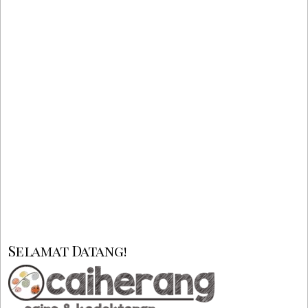
CECEP SURYANI SOBUR
14 SEPTEMBER 2018
GASTROENTEROLOGI
,
KEDOKTERAN
,
TROPIK-INFEKSI
LEAVE A COMMENT
Sering kita mendengar kasus keracunan massal.
Dalam artikel ini membahas mengenai bagaimana
keracunan makanan itu dan penyebabnya.
Selamat Datang!