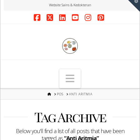
T
Website Sains & Kedokteran
t
W
Facebook
X
LinkedIn
YouTube
Instagram
Pinterest
Navigation
HOME
POS
ANTI ARITMIA
Tag Archive
Below you'll find a list of all posts that have been
tagged as
“Anti Aritmia”