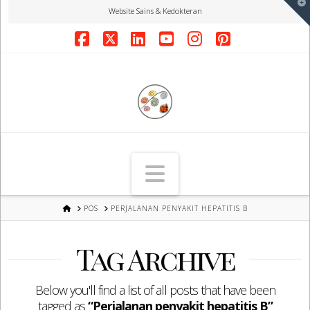
T
Website Sains & Kedokteran
t
W
Facebook
X
LinkedIn
YouTube
Instagram
Pinterest
Navigation
HOME
POS
PERJALANAN PENYAKIT HEPATITIS B
Tag Archive
Below you'll find a list of all posts that have been
tagged as
“Perjalanan penyakit hepatitis B”